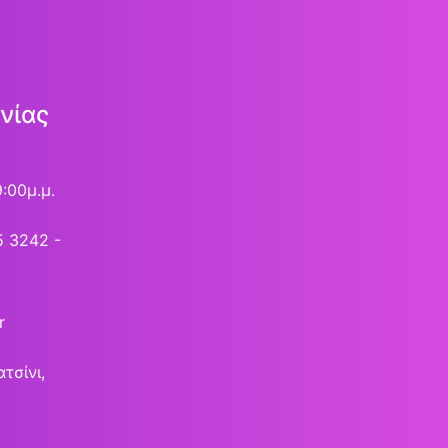
νίας
9:00μ.μ.
5 3242 -
r
τσίνι,