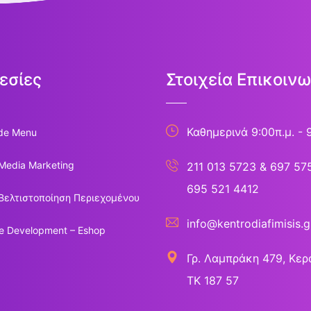
εσίες
Στοιχεία Επικοινω
Καθημερινά 9:00π.μ. - 
de Menu
 Media Marketing
211 013 5723
&
697 57
695 521 4412
Βελτιστοποίηση Περιεχομένου
info@kentrodiafimisis.g
e Development – Eshop
Γρ. Λαμπράκη 479, Κερα
ΤΚ 187 57