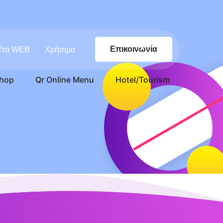
Επικοινωνία
έτα WEB
Χρήσιμα
hop
Qr Online Menu
Hotel/Tourism