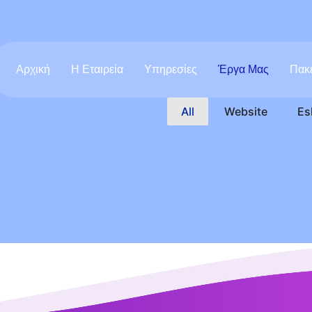
Αρχική
Η Εταιρεία
Υπηρεσίες
Έργα Μας
Πακ
All
Website
Es