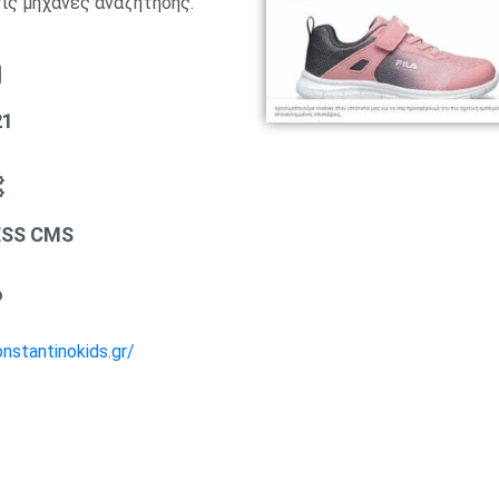
ις μηχανές αναζήτησης.
21
SS CMS
onstantinokids.gr/