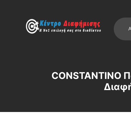
Α
CONSTANTINO Πα
Διαφή