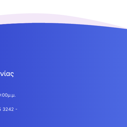
νίας
9:00μ.μ.
5 3242 -