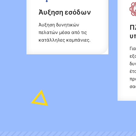
Άυξηση εσόδων
Άυξηση δυνητικών
Π
πελατών μέσα από τις
υ
κατάλληλες καμπάνιες.
Γι
εξ
δυ
έτ
πρ
σα