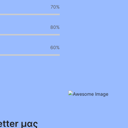
70
%
80
%
60
%
tter μας