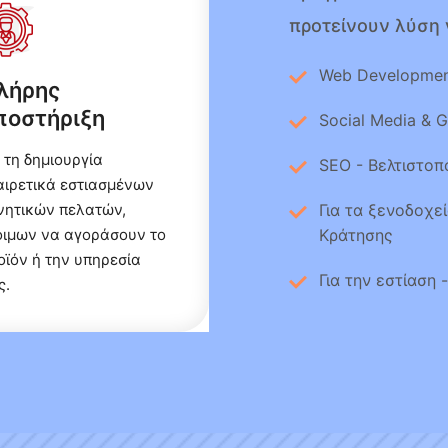
προτείνουν λύση 
Web Developme
λήρης
ποστήριξη
Social Media & 
α τη δημιουργία
SEO - Βελτιστοπ
αιρετικά εστιασμένων
νητικών πελατών,
Για τα ξενοδοχε
οιμων να αγοράσουν το
Κράτησης
οϊόν ή την υπηρεσία
Για την εστίαση 
ς.