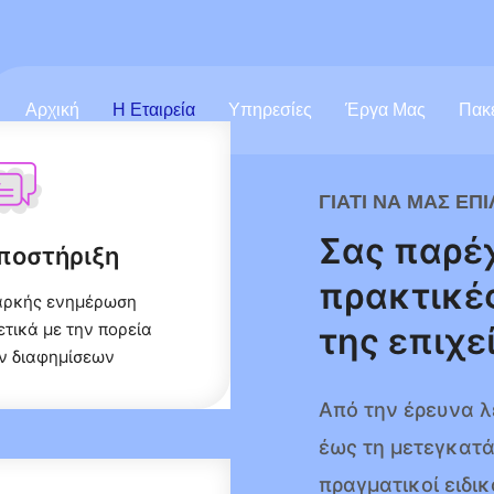
Αρχική
Η Εταιρεία
Υπηρεσίες
Έργα Μας
Πακ
ΓΙΑΤΙ ΝΑ ΜΑΣ ΕΠ
Σας παρέχ
ποστήριξη
πρακτικέ
αρκής ενημέρωση
ετικά με την πορεία
της επιχε
ν διαφημίσεων
Από την έρευνα λ
έως τη μετεγκατά
πραγματικοί ειδικ