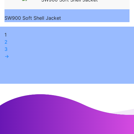
SW900 Soft Shell Jacket
1
2
3
→