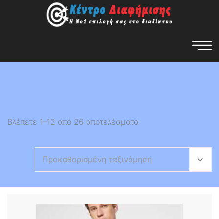
Βλέπετε 1–12 από 26 αποτελέσματα