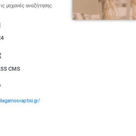
ις μηχανές αναζήτησης.
24
SS CMS
liagamosvaptisi.gr/