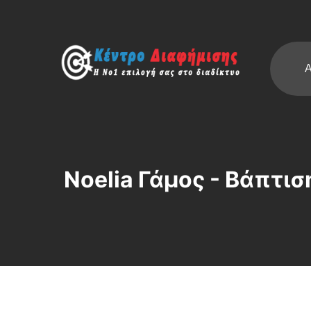
Α
Noelia Γάμος - Βάπτι