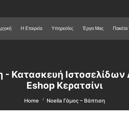
ρχική
Η Εταιρεία
Υπηρεσίες
Έργα Μας
Πακέτα
ση - Κατασκευή Ιστοσελίδων
Eshop Κερατσίνι
Home
Noelia Γάμος – Βάπτιση