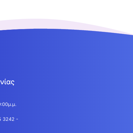
νίας
9:00μ.μ.
5 3242 -