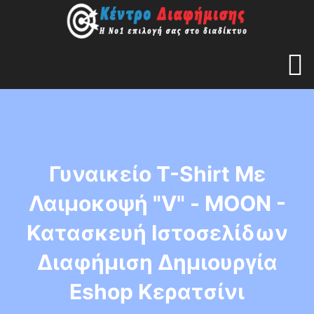
Γυναικείο T-Shirt Με
Λαιμοκοψή "V" - ΜΟΟΝ -
Κατασκευή Ιστοσελίδων
Διαφήμιση Δημιουργία
Eshop Κερατσίνι