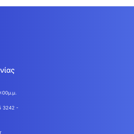
νίας
9:00μ.μ.
5 3242 -
r