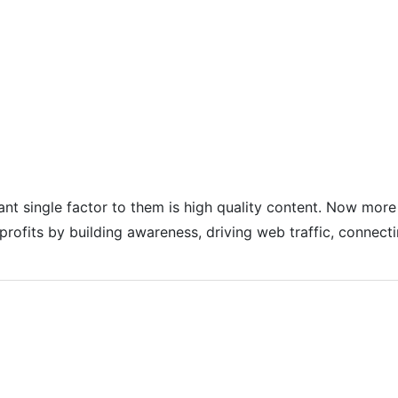
ρχική
Η Εταιρεία
Υπηρεσίες
Έργα Μας
Πακέτα
nt single factor to them is high quality content. Now more 
rofits by building awareness, driving web traffic, connect