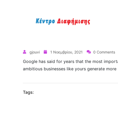
Α
gjouvi
1 Νοεμβρίου, 2021
0 Comments
Google has said for years that the most importa
ambitious businesses like yours generate more p
Tags: