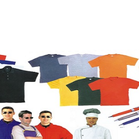
ρχική
Η Εταιρεία
Υπηρεσίες
Έργα Μας
Πακέτα