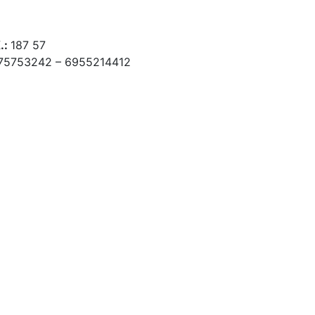
.:
187 57
975753242 – 6955214412